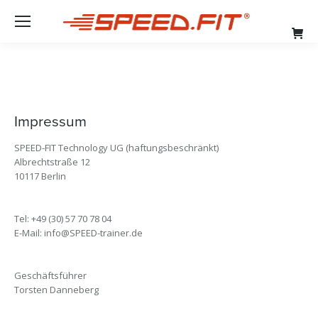
Facebook
Instag
page
page
opens
opens
in
in
new
new
window
windo
Impressum
SPEED-FIT Technology UG (haftungsbeschränkt)
Albrechtstraße 12
10117 Berlin
Tel: +49 (30) 57 70 78 04
E-Mail: info@SPEED-trainer.de
Geschäftsführer
Torsten Danneberg